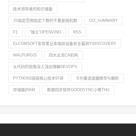
技术领导者的知识储备
JS指定范围指定个数的不重复随机数
OO_SUMMARY
F1
“独立”OPENVINO
RSS
ELCOMSOFT发现笔记本指纹设备安全漏洞YIDISCOVERY
WALPURGIS
四大主流CA机构
从代码的视角深入浅出理解DEVOPS
PYTHON3高级核心技术97讲
卡尔曼滤波器推导与解析
存储器(RAM
数据同步软件GOODSYNC小唯THU