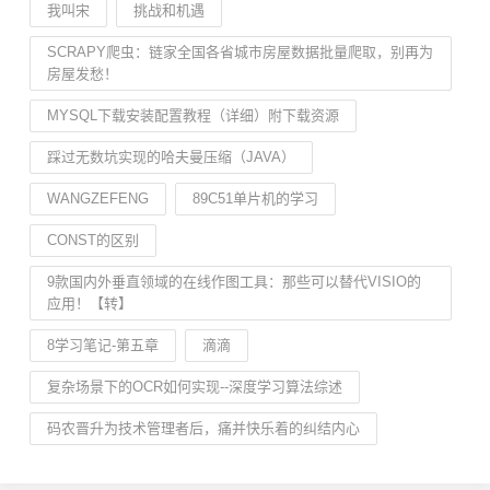
我叫宋
挑战和机遇
SCRAPY爬虫：链家全国各省城市房屋数据批量爬取，别再为
房屋发愁！
MYSQL下载安装配置教程（详细）附下载资源
踩过无数坑实现的哈夫曼压缩（JAVA）
WANGZEFENG
89C51单片机的学习
CONST的区别
9款国内外垂直领域的在线作图工具：那些可以替代VISIO的
应用！【转】
8学习笔记-第五章
滴滴
复杂场景下的OCR如何实现--深度学习算法综述
码农晋升为技术管理者后，痛并快乐着的纠结内心