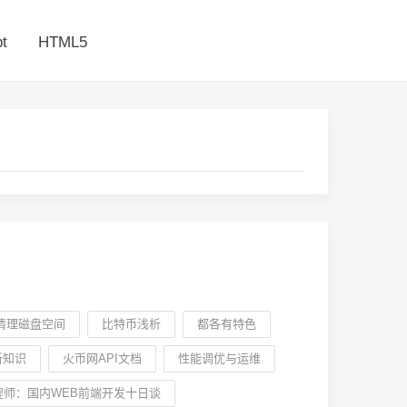
t
HTML5
清理磁盘空间
比特币浅析
都各有特色
新知识
火币网API文档
性能调优与运维
程师：国内WEB前端开发十日谈