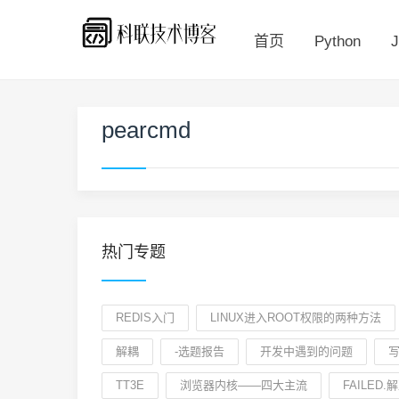
首页
Python
J
pearcmd
热门专题
REDIS入门
LINUX进入ROOT权限的两种方法
解耦
-选题报告
开发中遇到的问题
写
TT3E
浏览器内核——四大主流
FAILED