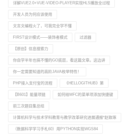
详解VUE2.0+VUE-VIDEO-PLAYER实现HLS播放全过程
开发人员为何应该使用
文言文编程火了，可我完全学不懂
FIRST设计模式——装饰者模式
过滤器
【原创】信息搜索力
你自学半年也搞不懂的GO底层，看这篇文章。这边讲
你一定需要知道的高阶JAVA枚举特性！
PHP接入支付宝的流程
《HELLOGITHUB》第
【B601】能量项链
如何给MFC的菜单项添加快捷键
前三次题目集总结
计算机科学与技术学科教育与教学改革研究进展通报*赵致琢
（数据科学学习手札60）用PYTHON实现WGS84