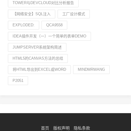
TOWER与DEVCLOUD对比分析报告
【网络安全】SQL注入
工厂设计模式
EXPLODED:
QCA9558
IDEA插件开发（一）一个简单的表单DEMO
JUMPSERVER系统架构简述
HTML5的CANVAS方法的总结
将HTML导出到EXCEL或WORD
MINDMRWANG
P2051
首页
版权声明
隐私条款