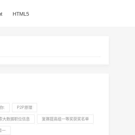
t
HTML5
你:
P2P原理
索大数据职位信息
复赛提高组一等奖获奖名单
目一