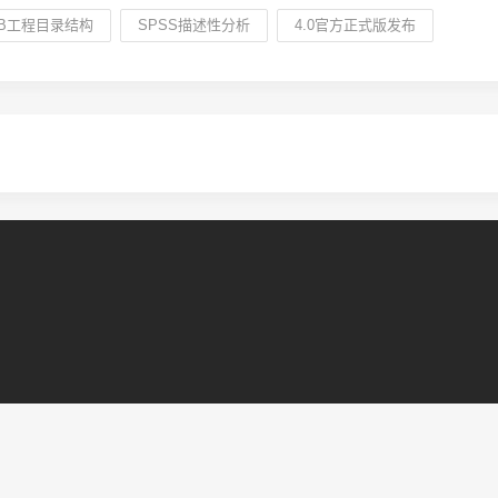
B工程目录结构
SPSS描述性分析
4.0官方正式版发布