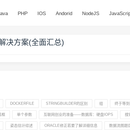
ava
PHP
IOS
Andorid
NodeJS
JavaScrip
解决方案(全面汇总)
DOCKERFILE
STRINGBUILDER的区别
组
终于等到
话框
单个参数
互联网创业的准备——数据库：硬盘IOPS
搜
姿态估计综述
ORACLE修正若要了解详细信息
数据流图题