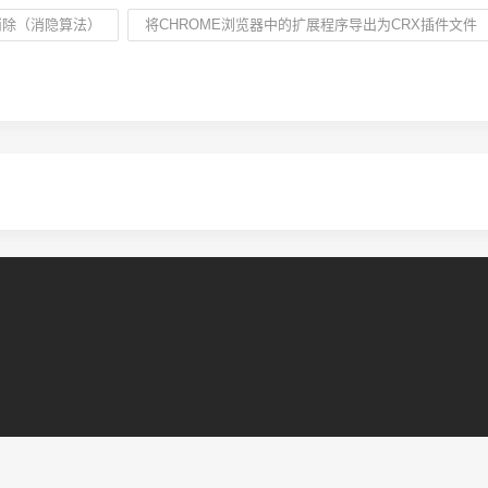
消除（消隐算法）
将CHROME浏览器中的扩展程序导出为CRX插件文件