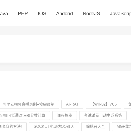
ava
PHP
IOS
Andorid
NodeJS
JavaScrip
阿里云视频直播录制--按需录制
ARRAT
【WIN32】VC6
N阶IIR低通滤波器参数计算
课程概览
考试试卷自动生成系统
角弹窗的方法!
SOCKET实现仿QQ聊天
编辑器大全
MGR集