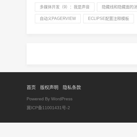
多媒体开发（9）：我是声音
隐藏线和隐藏面的
自动义PAGERVIEW
ECLIPSE配置注释模板
首页
版权声明
隐私条款
Powered By WordPress
冀ICP备11001431号-2