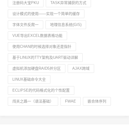
注册码大宝PKU
TASK异常捕获的方式
设计模式的使用——实现一个简单的缓存
字体文件反爬一
地理信息系统(GIS)
VUE导出EXCEL数据表格功能
使用CHAN的时候选择对象还是指针
基于LINUX的TTY架构及UART驱动详解
虚拟机添加硬盘RAID5并分区
AJAX跨域
LINUX基础命令大全
ECLIPSE的代码格式化的个性配置
闯关之路一（语法基础）
FWAE
嵌合体序列