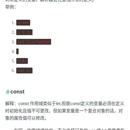
举例：
//let
i 
=
7
;
let
 i
;
//failed
l
=
8
;
var
 l
;
const
解释：const 作用域类似于let,但是const定义的变量必须在定义
时初始化且值不可更改，但如果变量是一个复合对象的话，对
象的属性值可以修改。