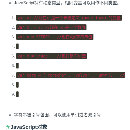
JavaScript拥有动态类型，相同变量可以用作不同类型。
var
 x
;
//现在x 是一个未被定义（undefined）的变量
var
 x  
=
7
;
//现在 x 是一个数值
var
 x 
=
"FIRE"
//现在X是字符串值
var
 x 
=
true
;
//现在是布尔型
var
 cars 
=
[
"Porsche"
,
"Volvo"
,
"BMW"
];
//
字符串被引号包围，可以使用单引或者双引号
JavaScript对象