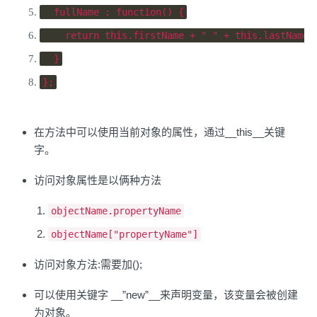
  fullName 
:
function
()
{
return
this
.
firstName 
+
" "
+
this
.
lastName
;
}
};
在方法中可以使用当前对象的属性，通过__this__关键
字。
访问对象属性是以俩种方法
objectName.propertyName
objectName["propertyName"]
访问对象方法:需要加();
可以使用关键字 __”new”__来声明变量，该变量会被创建
为对象。