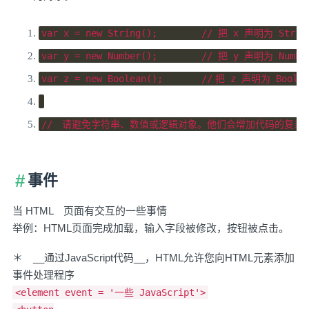
var
 x 
=
new
String
();
// 把 x 声明为 Stri
var
 y 
=
new
Number
();
// 把 y 声明为 Numb
var
 z 
=
new
Boolean
();
//	把 z 声明为 Bool
//　请避免字符串、数值或逻辑对象。他们会增加代码的复杂
事件
当 HTML 页面有交互的一些事情
举例：HTML页面完成加载，输入字段被修改，按钮被点击。
＊ __通过JavaScript代码__，HTML允许您向HTML元素添加
事件处理程序
<element event = '一些 JavaScript'>