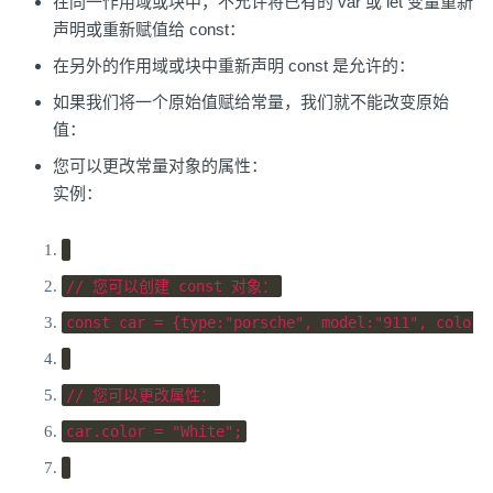
在同一作用域或块中，不允许将已有的 var 或 let 变量重新
声明或重新赋值给 const：
在另外的作用域或块中重新声明 const 是允许的：
如果我们将一个原始值赋给常量，我们就不能改变原始
值：
您可以更改常量对象的属性：
实例：
// 您可以创建 const 对象：
const
 car 
=
{
type
:
"porsche"
,
 model
:
"911"
,
 color
:
// 您可以更改属性：
car
.
color 
=
"White"
;