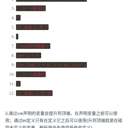
// 一些语句
}
// 此处 i 为 7
/*var的作用域*/
var
 i 
=
7
;
for
(
var
 i 
=
0
;
 i 
<
10
;
 i
++)
{
// 一些语句
}
// 此处，i 为 10
3.通过var声明的变量会提升到顶端，在声明变量之前可以使
用；通过let定义只有在定义它之后可以使用(升到顶端就是在碰
到未定义的变量，解析器会先查找所有的定义)