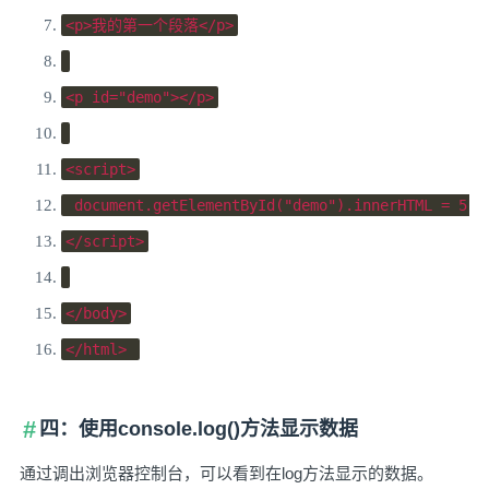
<p>
我的第一个段落
</p>
<p
id
=
"demo"
></p>
<script>
 document
.
getElementById
(
"demo"
).
innerHTML 
=
5
+
</script>
</body>
</html>
四：使用console.log()方法显示数据
通过调出浏览器控制台，可以看到在log方法显示的数据。