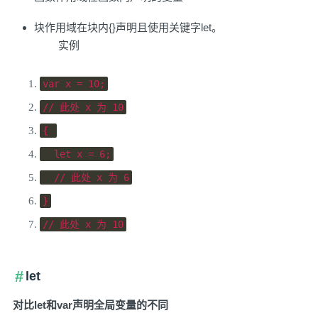
块作用域在块内{}声明且使用关键字let。
实例
var
 x 
=
10
;
// 此处 x 为 10
{
let
 x 
=
6
;
// 此处 x 为 6
}
// 此处 x 为 10
let
对比let和var声明全局变量的不同