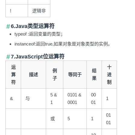
!
逻辑非
6.Java类型运算符
typeof :返回变量的类型；
instanceof:返回true,如果对象是对象类型的实例。
7.JavaScript位运算符
运
十
例
结
算
描述
等同于
进
子
果
符
制
5 &
0101 &
00
&
与
1
1
0001
01
01
或
5
1
01