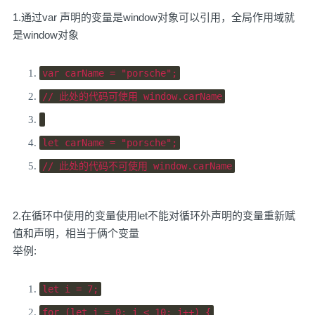
1.通过var 声明的变量是window对象可以引用，全局作用域就
是window对象
var
 carName 
=
"porsche"
;
// 此处的代码可使用 window.carName
let
 carName 
=
"porsche"
;
// 此处的代码不可使用 window.carName
2.在循环中使用的变量使用let不能对循环外声明的变量重新赋
值和声明，相当于俩个变量
举例:
let
 i 
=
7
;
for
(
let
 i 
=
0
;
 i 
<
10
;
 i
++)
{