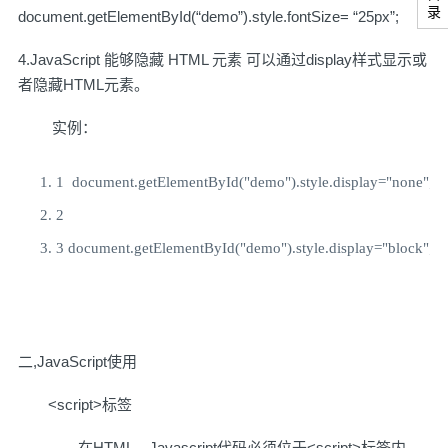
document.getElementById(“demo”).style.fontSize= “25px”;
4.JavaScript 能够隐藏 HTML 元素 可以通过display样式显示或
者隐藏HTML元素。
实例：
1
  document
.
getElementById
(
"demo"
).
style
.
display
=
"none"
;
2
3
 document
.
getElementById
(
"demo"
).
style
.
display
=
"block"
;
二,JavaScript使用
<script>标签
在HTML，Javascript代码必须位于<script>标签内