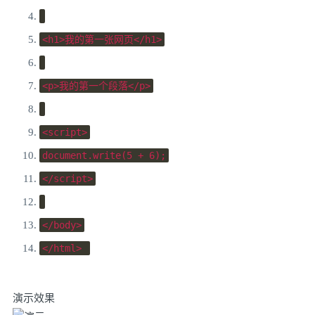
<h1>
我的第一张网页
</h1>
<p>
我的第一个段落
</p>
<script>
document
.
write
(
5
+
6
);
</script>
</body>
</html>
演示效果