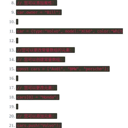
// 您可以添加属性：
car
.
owner 
=
"Bill"
;
car 
=
{
type
:
"Volvo"
,
 model
:
"XC60"
,
 color
:
"White"
//您可以更改常量数组的元素：
// 您可以创建常量数组：
const
 cars 
=
[
"Audi"
,
"BMW"
,
"porsche"
];
// 您可以更改元素：
cars
[
0
]
=
"Honda"
;
// 您可以添加元素：
cars
.
push
(
"Volvo"
);