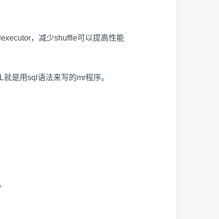
的
executor
，减少
shuffle
可以提高性能
L
就是用
sql
语法来写的
mr
程序。
。