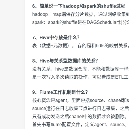
6、简单说一下hadoop和spark的shuffle过程
hadoop
：
map
端保存分片数据，通过网络收集
spark
：
spark
的
shuffle
是在
DAGSchedular
划分
7、Hive中存放是什么？
表（数据
+
元数据）。 存的是和
hdfs
的映射关系
8、Hive与关系型数据库的关系？
没有关系，
hive
是数据仓库，不能和数据库一样
是一次写入多次读取的操作，可以看成是
ETL
工
9、Flume工作机制是什么？
核心概念是
agent
，里面包括
source
、
chanel
和
s
source
运行在日志收集节点进行日志采集，之后
只有成功发送之后
chanel
中的数据才会被删除。
首先书写
flume
配置文件，定义
agent
、
source
、