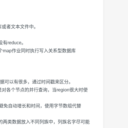
库或者文本文件中。
没有
reduce
。
个
map
作业同时执行写入关系型数据库
据可以有很多，通过时间戳来区分。
是对各个节点的并行查询，当
region
很大时使
避免自动增长和时间，使用字节数组代替
的两类数据放入不同列族中，列族名字尽可能