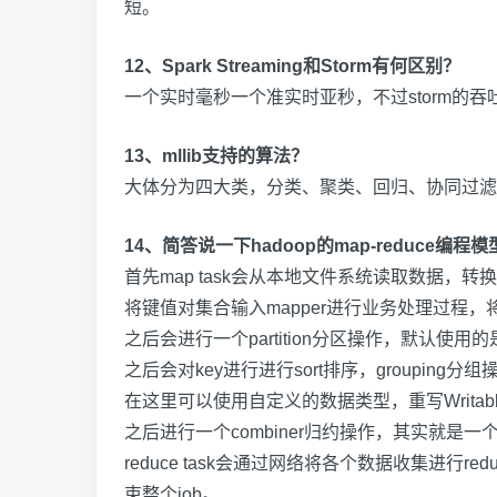
短。
12、Spark Streaming和Storm有何区别？
一个实时毫秒一个准实时亚秒，不过
storm
的吞
13、mllib支持的算法？
大体分为四大类，分类、聚类、回归、协同过滤
14、简答说一下hadoop的map-reduce编程
首先
map task
会从本地文件系统读取数据，转换
将键值对集合输入
mapper
进行业务处理过程，
之后会进行一个
partition
分区操作，默认使用的
之后会对
key
进行进行
sort
排序，
grouping
分组
在这里可以使用自定义的数据类型，重写
Writab
之后进行一个
combiner
归约操作，其实就是一
reduce task
会通过网络将各个数据收集进行
red
束整个
job
。