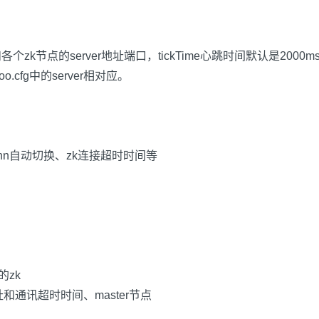
和各个
zk
节点的
server
地址端口，
tickTime
心跳时间默认是
2000m
oo.cfg
中的
server
相对应。
nn
自动切换、
zk
连接超时时间等
的
zk
址和通讯超时时间、
master
节点