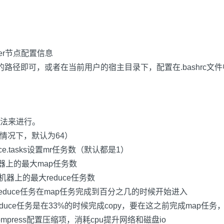
er
节点配置信息
的路径即可，或者在当前用户的宿主目录下，配置在
.bashrc
文件
法来进行。
情况下，默认为
64
）
e.tasks
设置
mr
任务数（默认都是
1
）
器上的最大
map
任务数
机器上的最大
reduce
任务数
educe
任务在
map
任务完成到百分之几的时候开始进入
educe
任务是在
33%
的时候完成
copy
，要在这之前完成
map
任务
ompress
配置压缩项，消耗
cpu
提升网络和磁盘
io