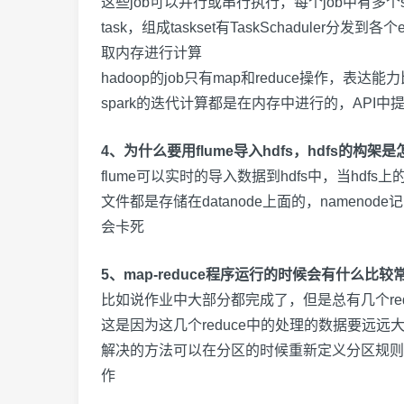
这些
job
可以并行或串行执行，每个
job
中有多个
task
，组成
taskset
有
TaskSchaduler
分发到各个
取内存进行计算
hadoop
的
job
只有
map
和
reduce
操作，表达能力
spark
的迭代计算都是在内存中进行的，
API
中
4、为什么要用flume导入hdfs，hdfs的构架
flume
可以实时的导入数据到
hdfs
中，当
hdfs
上
文件都是存储在
datanode
上面的，
namenode
记
会卡死
5、map-reduce程序运行的时候会有什么比
比如说作业中大部分都完成了，但是总有几个
r
这是因为这几个
reduce
中的处理的数据要远远
解决的方法可以在分区的时候重新定义分区规则
作