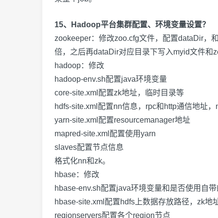
15、Hadoop平台集群配置、环境变量设置？
zookeeper
：修改
zoo.cfg
文件，配置
dataDir
，
倍，之后再
dataDir
对应目录下写入
myid
文件和
z
hadoop
：修改
hadoop-env.sh
配置
java
环境变量
core-site.xml
配置
zk
地址，临时目录等
hdfs-site.xml
配置
nn
信息，
rpc
和
http
通信地址，
yarn-site.xml
配置
resourcemanager
地址
mapred-site.xml
配置使用
yarn
slaves
配置节点信息
格式化
nn
和
zk
。
hbase
：修改
hbase-env.sh
配置
java
环境变量和是否使用自带
hbase-site.xml
配置
hdfs
上数据存放路径，
zk
地
regionservers
配置各个
region
节点