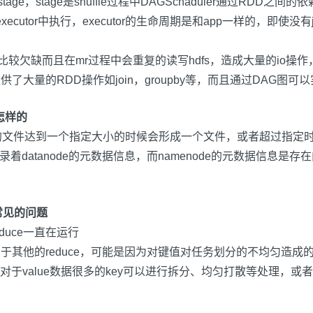
stage
，
stage
是
shuffle
过程中
DAGSchaduler
通过
RDD
之间的依
executor
中执行，
executor
的生命周期是和
app
一样的，即使没有
比较欠缺而且在
mr
过程中会重复的读写
hdfs
，造成大量的
io
操作
提供了大量的
RDD
操作如
join
，
groupby
等，而且通过
DAG
图可以
是怎样的
的文件达到一个指定大小的时候会形成一个文件，或者超过指定
录着
datanode
的元数据信息，而
namenode
的元数据信息是存在
较常见的问题
educe
一直在运行
大于其他的
reduce
，可能是因为对键值对任务划分的不均匀造成
对于
value
数据很多的
key
可以进行拆分、均匀打散等处理，或者