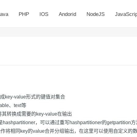
ava
PHP
IOS
Andorid
NodeJS
JavaScrip
型
成
key-value
形式的键值对集合
able
、
text
等
将其转换成需要的
key-value
在输出
是
hashpartitioner
，可以通过重写
hashpartitioner
的
getpartition
方
操作将相同
key
的
value
合并分组输出，在这里可以使用自定义的