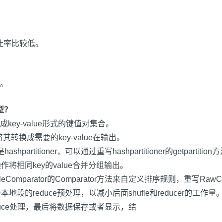
吐率比较低。
。
模型？
成
key-value
形式的键值对集合。
将其转换成需要的
key-value
在输出。
是
hashpartitioner
，可以通过重写
hashpartitioner
的
getpartition
方
操作将相同
key
的
value
合并分组输出。
leComparator
的
Comparator
方法来自定义排序规则，重写
RawCo
个本地段的
reduce
预处理，以减小后面
shufle
和
reducer
的工作量
uce
处理，最后将数据保存或者显示，结