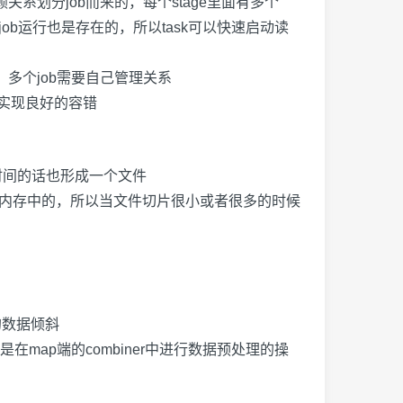
赖关系划分
job
而来的，每个
stage
里面有多个
job
运行也是存在的，所以
task
可以快速启动读
，多个
job
需要自己管理关系
实现良好的容错
时间的话也形成一个文件
内存中的，所以当文件切片很小或者很多的时候
的数据倾斜
是在
map
端的
combiner
中进行数据预处理的操