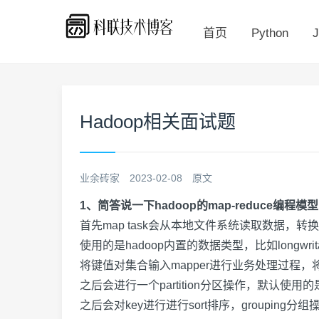
首页
Python
J
Hadoop相关面试题
业余砖家
2023-02-08
原文
1、简答说一下hadoop的map-reduce编程模
首先
map task
会从本地文件系统读取数据，转换
使用的是
hadoop
内置的数据类型，比如
longwrit
将键值对集合输入
mapper
进行业务处理过程，
之后会进行一个
partition
分区操作，默认使用的
之后会对
key
进行进行
sort
排序，
grouping
分组