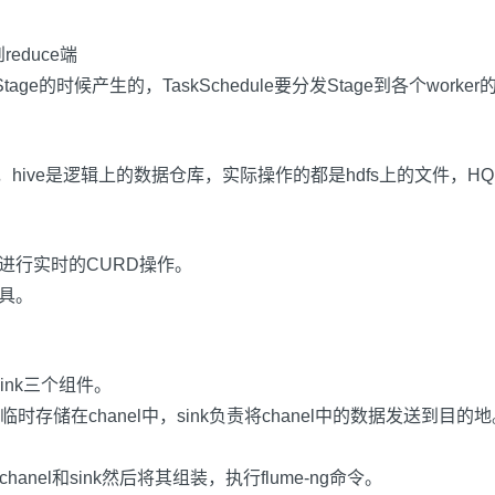
到
reduce
端
Stage
的时候产生的，
TaskSchedule
要分发
Stage
到各个
worker
，
hive
是逻辑上的数据仓库，实际操作的都是
hdfs
上的文件，
HQ
进行实时的
CURD
操作。
具。
ink
三个组件。
临时存储在
chanel
中，
sink
负责将
chanel
中的数据发送到目的地
chanel
和
sink
然后将其组装，执行
flume-ng
命令。