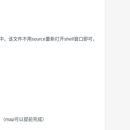
中，该文件不用
source
重新打开
shell
窗口即可，
，（
map
可以提前完成）