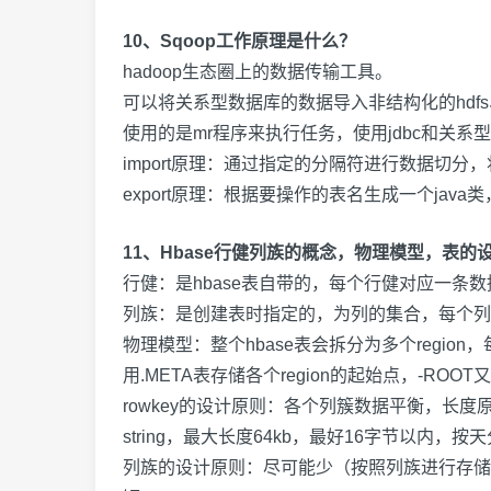
10、Sqoop工作原理是什么？
hadoop
生态圈上的数据传输工具。
可以将关系型数据库的数据导入非结构化的
hdfs
使用的是
mr
程序来执行任务，使用
jdbc
和关系型
import
原理：通过指定的分隔符进行数据切分，
export
原理：根据要操作的表名生成一个
java
类
11、Hbase行健列族的概念，物理模型，表的
行健：是
hbase
表自带的，每个行健对应一条数
列族：是创建表时指定的，为列的集合，每个列
物理模型：整个
hbase
表会拆分为多个
region
，
用
.META
表存储各个
region
的起始点，
-ROOT
又
rowkey
的设计原则：各个列簇数据平衡，长度
string
，最大长度
64kb
，最好
16
字节以内，按天
列族的设计原则：尽可能少（按照列族进行存储