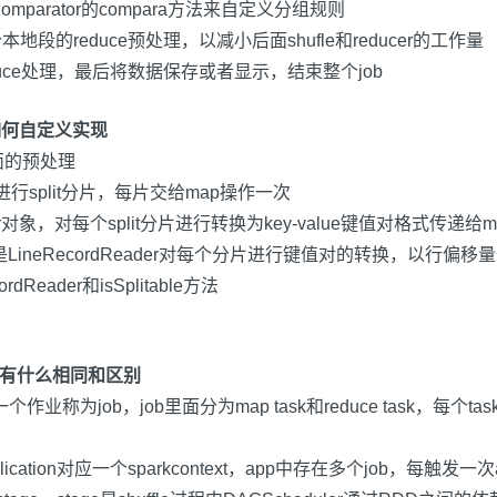
omparator
的
compara
方法来自定义分组规则
个本地段的
reduce
预处理，以减小后面
shufle
和
reducer
的工作量
uce
处理，最后将数据保存或者显示，结束整个
job
么，如何自定义实现
面的预处理
进行
split
分片，每片交给
map
操作一次
r
对象，对每个
split
分片进行转换为
key-value
键值对格式传递给
m
是
LineRecordReader
对每个分片进行键值对的转换，以行偏移量
ordReader
和
isSplitable
方法
他们有什么相同和区别
一个作业称为
job
，
job
里面分为
map task
和
reduce task
，每个
tas
lication
对应一个
sparkcontext
，
app
中存在多个
job
，每触发一次