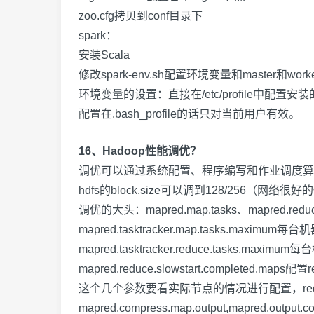
zoo.cfg
拷贝到
conf
目录下
spark
：
安装
Scala
修改
spark-env.sh
配置环境变量和
master
和
work
环境变量的设置：直接在
/etc/profile
中配置安装
配置在
.bash_profile
的话只对当前用户有效。
16、Hadoop性能调优？
调优可以通过系统配置、程序编写和作业调度算
hdfs
的
block.size
可以调到
128/256
（网络很好的
调优的大头：
mapred.map.tasks
、
mapred.reduc
mapred.tasktracker.map.tasks.maximum
每台机
mapred.tasktracker.reduce.tasks.maximum
每台
mapred.reduce.slowstart.completed.maps
配置
r
这个几个参数要看实际节点的情况进行配置，
r
mapred.compress.map.output,mapred.output.c