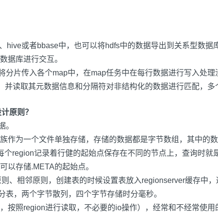
、
hive
或者
bbase
中，也可以将
hdfs
中的数据导出到关系型数据
数据库进行交互。
将分片传入各个
map
中，在
map
任务中在每行数据进行写入处理
，并读取其元数据信息和分隔符对非结构化的数据进行匹配，多
设计原则？
据。
族作为一个文件单独存储，存储的数据都是字节数组，其中的数
每个
region
记录着行健的起始点保存在不同的节点上，查询时就
可以存储
.META
的起始点。
原则、相邻原则，创建表的时候设置表放入
regionserver
缓存中，
分表，两个字节散列，四个字节存储时分毫秒。
，按照
region
进行读取，不必要的
io
操作），经常和不经常使用