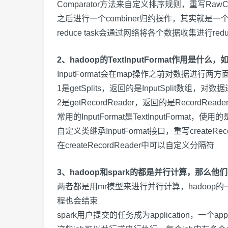
Comparator
方法来自定义排序规则，重写
RawC
之后进行一个
combiner
归约操作，其实就是一
reduce task
会通过网络将各个数据收集进行
red
2、hadoop的TextInputFormat作用是什
InputFormat
会在
map
操作之前对数据进行两方
1
是
getSplits
，返回的是
InputSplit
数组，对数据
2
是
getRecordReader
，返回的是
RecordReade
常用的
InputFormat
是
TextInputFormat
，使用的
自定义类继承
InputFormat
接口，重写
createRec
在
createRecordReader
中可以自定义分隔符
3、hadoop和spark的都是并行计算，那么
两者都是用
mr
模型来进行并行计算，
hadoop
的
程也会结束
spark
用户提交的任务成为
application
，一个
app