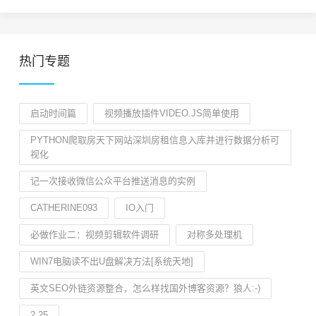
热门专题
启动时间篇
视频播放插件VIDEO.JS简单使用
PYTHON爬取房天下网站深圳房租信息入库并进行数据分析可
视化
记一次接收微信公众平台推送消息的实例
CATHERINE093
IO入门
必做作业二：视频剪辑软件调研
对称多处理机
WIN7电脑读不出U盘解决方法[系统天地]
英文SEO外链资源整合，怎么样找国外博客资源？狼人:-)
2.25