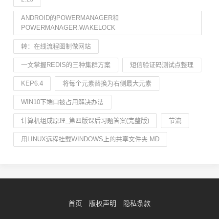
ANDROID的POWERMANAGER和
POWERMANAGER.WAKELOCK
转：在线流程图制做网站
一文掌握REDIS的三种集群方案
短信验证码测试点整理
KEP6.4
将每个元素替换为右侧最大元素
WIN10下端口被占用解决办法
计算机组成原理_第四版课后习题答案(完整版)
节流
用LINUX远程挂载WINDOWS上的共享文件夹.MD
首页
版权声明
隐私条款