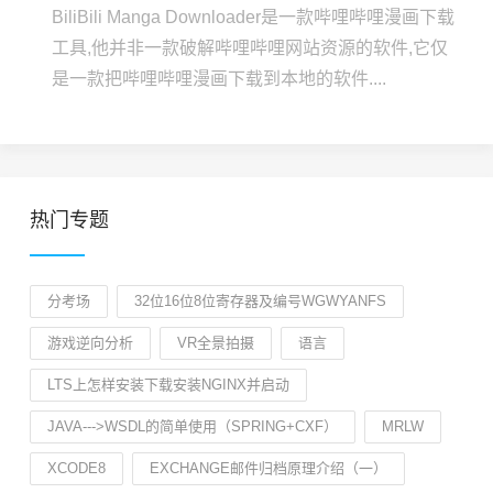
BiliBili Manga Downloader是一款哔哩哔哩漫画下载
工具,他并非一款破解哔哩哔哩网站资源的软件,它仅
是一款把哔哩哔哩漫画下载到本地的软件....
热门专题
分考场
32位16位8位寄存器及编号WGWYANFS
游戏逆向分析
VR全景拍摄
语言
LTS上怎样安装下载安装NGINX并启动
JAVA--->WSDL的简单使用（SPRING+CXF）
MRLW
XCODE8
EXCHANGE邮件归档原理介绍（一）