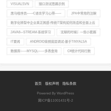
VISUALSVN
接口测试思路示例
黑马程序员——C语言学习心得——
JPA中常用的注解
数字化转型中企业真正困惑-传统IT架构如何改造和全面上云
JAVA8---STREAM-系统学习
无聊的时候氵一些小套路
IT要闻
ANDROID音频底层调试-基于TINYALSA
数据库——MYSQL——多表查询
C#统计代码行数
首页
版权声明
隐私条款
Powered By WordPress
冀ICP备11001431号-2