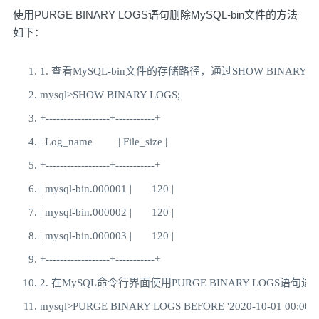
使用PURGE BINARY LOGS语句删除MySQL-bin文件的方法
如下：
1.
查看
MySQL
-
bin
文件的存储路径，通过
SHOW BINARY L
mysql
>
SHOW BINARY LOGS
;
+------------------+-----------+
|
Log_name
|
File_size
|
+------------------+-----------+
|
 mysql
-
bin
.
000001
|
120
|
|
 mysql
-
bin
.
000002
|
120
|
|
 mysql
-
bin
.
000003
|
120
|
+------------------+-----------+
2.
在
MySQL
命令行界面使用
PURGE BINARY LOGS
语句进
mysql
>
PURGE BINARY LOGS BEFORE 
'2020-10-01 00:00:0