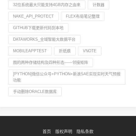
32位系统最大只能支持4GB内存之由来
计数器
NAKE_API_PROTECT
FLEX布局笔记整理
GITHUB下载更新代码到本地
DATAWORKS_全域智能大数据平台
MOBILEAPPTEST
折纸痕
VNOTE
图的两种存储结构及四种形态——邻接矩阵
[PYTHON]微信公众号+PYTHON+新浪SAE实现实时天气预报
功能
手动删除ORACLE数据库
首页
版权声明
隐私条款