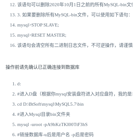
该语句可以删除
2020
年
10
月
1
日之前的所有
MySQL
-
bin
文件
3.
如果要删除所有
MySQL
-
bin
文件，可以使用如下语句：
mysql
>
STOP SLAVE
;
mysql
>
RESET MASTER
;
该语句会清空所有二进制日志文件，不可逆操作，请谨慎使
操作前请先确认已正确连接到数据库
d
:
#进入D盘（根据你mysql安装盘符进入对应盘符，我的是D
cd D
:
\BtSoft\mysql\MySQL5
.
7
\b
in
#进入Mysql目录bin文件夹
mysql 
-
uroot 
-
pA9hKzTKI00TtF3hS
#链接数据库-u后是用户名 -p后是密码