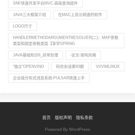
SNF快速开发平台MVC-高级查询组件
JAVA三大框架介绍
在MAC上显示网速的软件
LOGO尺寸
HANDLERMETHODARGUMENTRESOLVER(二)：MAP参数
类型和固定参数类型【享学SPRING
JAVA基础知识6_异常处理
-论文-架构风格
“独立”OPENVINO
码农杂谈第93期
VI/VIMLINUX
企业级分布式消息系统-PULSAR快速上手
首页
版权声明
隐私条款
Powered By WordPress